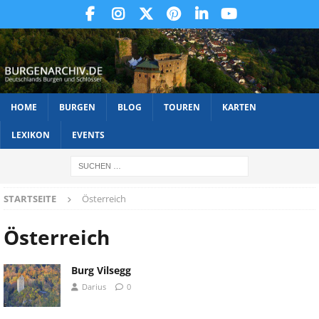
HOME
BURGEN
BLOG
TOUREN
KARTEN
LEXIKON
EVENTS
STARTSEITE
Österreich
Österreich
Burg Vilsegg
Darius
0