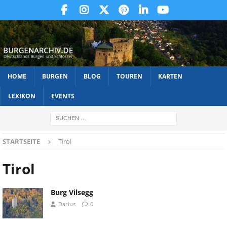
HOME
BURGEN
BLOG
TOUREN
KARTEN
LEXIKON
EVENTS
STARTSEITE
Tirol
Tirol
Burg Vilsegg
Darius
0