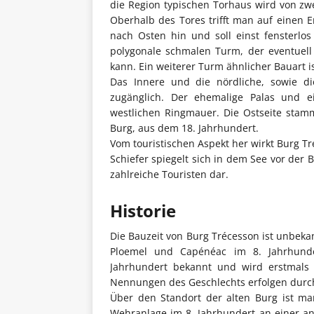
die Region typischen Torhaus wird von zw
Oberhalb des Tores trifft man auf einen E
nach Osten hin und soll einst fensterlo
polygonale schmalen Turm, der eventuel
kann. Ein weiterer Turm ähnlicher Bauart i
Das Innere und die nördliche, sowie die
zugänglich. Der ehemalige Palas und e
westlichen Ringmauer. Die Ostseite stamm
Burg, aus dem 18. Jahrhundert.
Vom touristischen Aspekt her wirkt Burg Tr
Schiefer spiegelt sich in dem See vor der 
zahlreiche Touristen dar.
Historie
Die Bauzeit von Burg Trécesson ist unbekan
Ploemel und Capénéac im 8. Jahrhunde
Jahrhundert bekannt und wird erstmals 
Nennungen des Geschlechts erfolgen durch
Über den Standort der alten Burg ist ma
Wehranlage im 8. Jahrhundert an einer a