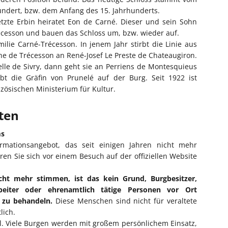
ndert, bzw. dem Anfang des 15. Jahrhunderts.
etzte Erbin heiratet Eon de Carné. Dieser und sein Sohn
esson und bauen das Schloss um, bzw. wieder auf.
ilie Carné-Trécesson. In jenem Jahr stirbt die Linie aus
he de Trécesson an René-Josef Le Preste de Chateaugiron.
elle de Sivry, dann geht sie an Perriens de Montesquieus
t die Gräfin von Prunelé auf der Burg. Seit 1922 ist
zösischen Ministerium für Kultur.
iten
ms
ormationsangebot, das seit einigen Jahren nicht mehr
eren Sie sich vor einem Besuch auf der offiziellen Website
cht mehr stimmen, ist das kein Grund, Burgbesitzer,
rbeiter oder ehrenamtlich tätige Personen vor Ort
l zu behandeln.
Diese Menschen sind nicht für veraltete
lich.
ll. Viele Burgen werden mit großem persönlichem Einsatz,