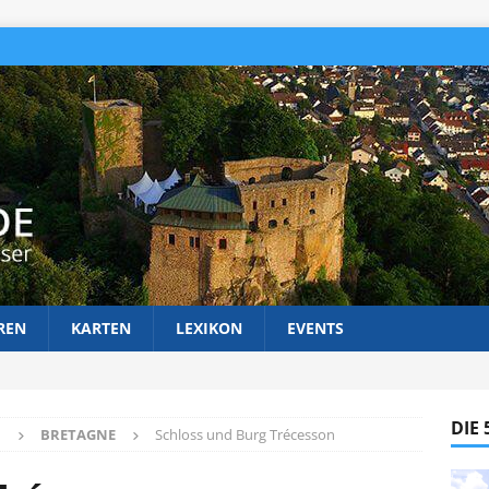
REN
KARTEN
LEXIKON
EVENTS
DIE
H
BRETAGNE
Schloss und Burg Trécesson