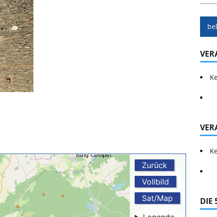
be
VER
Ke
VER
Ke
DIE