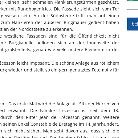
ei kleinen, sehr schmalen Flankierungstürmen geschützt.
rker mit Rundbogenfries. Die Fassade zieht sich vom Tor
s gewesen sein. An der Südostecke trifft man auf einen
l zum Flankieren der äußeren Ringmauer gedient haben
be
st an der Nordostseite zu erkennen.
 westliche Fassaden sind für die Öffentlichkeit nicht
ine Burgkapelle befinden sich an der Innenseite der
t größtenteils, genau wie viele andere Elemente in der
écesson leicht imposant. Die schöne Anlage aus rötlichem
Burg wieder und stellt so ein gern genutztes Fotomotiv für
nt. Das erste Mal wird die Anlage als Sitz der Herren von
rt erwähnt. Die Familie Trécesson ist seit dem 13.
durch den Ritter Jean de Trécesson genannt. Weitere
 seinen Enkel Constable de Bretagne im 14. Jahrhundert.
n sich nicht sicher. Man geht davon aus, dass sich die
nderen Position befand. Das heutige Schloss stammt vom