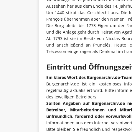
Aussehen her aus dem Ende des 14. Jahrhu
Um 1440 stirbt das Geschlecht aus. Die l
François übernehmen aber den Namen Tréc
Die Burg bleibt bis 1773 Eigentum der Fam
und die Anlage geht durch Heirat von Agat
Ab 1793 ist sie im Besitz von Nicolas Bour
und anschließend an Prunelés. Heute leb
Trécesson eingetragen als Denkmal im fran
Eintritt und Öffnungsze
Ein klares Wort des Burgenarchiv.de-Tea
Burgenarchiv.de ist ein kostenloses Inf
regelmäßig aktualisiert wird. Bitte informi
des jeweiligen Betreibers.
Sollten Angaben auf Burgenarchiv.de ni
Betreiber, Mitarbeiterinnen und Mita
unfreundlich, fordernd oder vorwurfsvol
Informationen aus dem Internet verantwort
Bitte bleiben Sie freundlich und respektvo