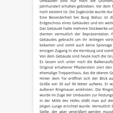
Umbauten sind nur noch die Grundma
Jahrhundert erhalten geblieben. Vor dem 
noch existent ist. Die Zugbrücke wurde dur
Eine Besonderheit bei Burg Bohus ist d
Erdgeschoss eines Gebäudes und ein weite
Das Gebäude hatte mehrere Stockwerke und
dienten vermutlich der Repräsentation. 
Gebäudes gebracht um ihr Anliegen vort
bekamen und somit auch keine Spionage 
einzigen Zugang in die Kernburg und somit
Von dem Gebäude sind heute noch die Gru
Es lassen sich unter noch die Balkenauf
Original erhaltener Pflasterstein ziert de
ehemalige Treppenhaus, das die oberen Ge
Hinter dem Tor eröffnet sich der Blick a
Größe von 30 auf 90 Meter aufwies. Er w
äußeren Ringmauer anlehnten. Die Ringm
wurde im Zuge der Umbauten zur Festungs
In der Mitte des Hofes stößt man auf d
Jörgen Lunge errichtet wurde. Vermutlich 
Stelle, der aber vergrößert werden muss