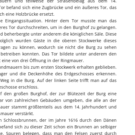
uern und teilweise der Straßenbelag aus dem 14.
Tor befand sich eine Zugbrücke und ein äußeres Tor, das
ch eine Holzbrücke ersetzt.
ie Eingangssituation. Hinter dem Tor musste man das
res Tor durchschreiten, um in den Burghof zu gelangen.
 beherbergte unter anderem die königlichen Säle. Diese
Folglich wurden Gäste in die oberen Stockwerke dieses
ragen zu können, wodurch sie nicht die Burg zu sehen
betreiben konnten. Das Tor bildete unter anderem den
 eine von drei Öffnung in der Ringmauer.
ndmauern bis zum ersten Stockwerk erhalten geblieben.
lager und die Deckenhöhe des Erdgeschosses erkennen.
n Weg in die Burg. Auf der linken Seite trifft man auf das
schosse erschloss.
uf den großen Burghof, der zur Blütezeit der Burg eine
ar von zahlreichen Gebäuden umgeben, die alle an der
auer stammt größtenteils aus dem 14. Jahrhundert und
mauer verstärkt.
en Schlossbrunnen, der im Jahre 1616 durch den Dänen
befand sich zu dieser Zeit schon ein Brunnen an selbiger
te. Spuren belegen, dass man den Felsen zuerst durch