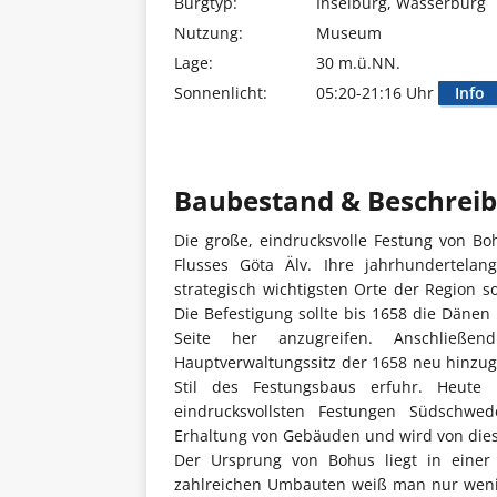
Burgtyp:
Inselburg, Wasserburg
Nutzung:
Museum
Lage:
30 m.ü.NN.
Sonnenlicht:
05:20-21:16 Uhr
Info
Baubestand & Beschrei
Die große, eindrucksvolle Festung von Bo
Flusses Göta Älv. Ihre jahrhundertela
strategisch wichtigsten Orte der Region s
Die Befestigung sollte bis 1658 die Dän
Seite her anzugreifen. Anschlie
Hauptverwaltungssitz der 1658 neu hinzu
Stil des Festungsbaus erfuhr. Heut
eindrucksvollsten Festungen Südschwed
Erhaltung von Gebäuden und wird von dies
Der Ursprung von Bohus liegt in einer
zahlreichen Umbauten weiß man nur wenig