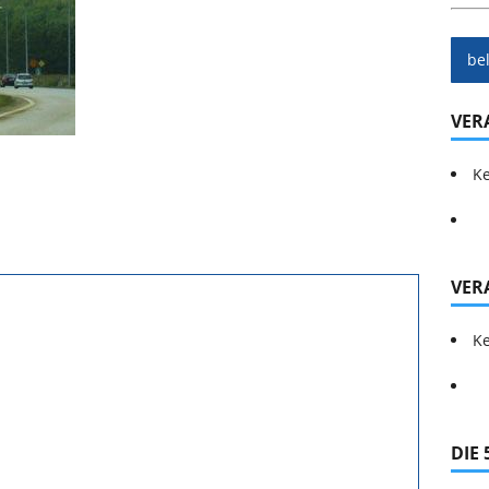
be
VER
Ke
VER
Ke
DIE