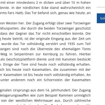
 mit einer mindestens 2 m dicken und über 10 m hohen
nnte. In der nördlichen Ecke stand wahrscheinlich ein
Turms Fars Hatt). Das Tor befand sich, genau wie heute, an
be
von Westen her. Der Zugang erfolgt über zwei Torzwinger
ckhusporten, die durch die beiden Torzwinger geschützt
 dass der Gegner das Tor nicht einschießen konnte. Die
heute betritt, ist der originale Eingang aus der Zeit um
 wurde das Tor vollständig zerstört und 1935 zum Teil
wangen sind noch die Überreste des ehemaligen Tores
 Weg in Serpentinen zur Kernburg zu führen. Hierbei
 als Geschützplattform diente und mit Kanonen bestückt
. Einige der Tore sind heute noch vollständig erhalten.
sich bis heute noch Kasematten, die zusammen mit der
r Kasematten ist bis heute noch vollständig erhalten. An
h unter anderem noch ein Schornstein der Kasematten
riginalen Ursprungs aus dem 14. Jahrhundert. Der Zugang
 Belagerungswaffen wie zum Beispiel Rammen unmöglich
 von der westlichen Wehrmauer aus. Durch zahlreiche