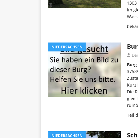
1303
im gl
Wass
beka
Bur
NIEDERSACHSEN
Dar
Burg
3753
Zust
Kurzi
Die R
gleic
ruinö
Teil
Sch
NIEDERSACHSEN