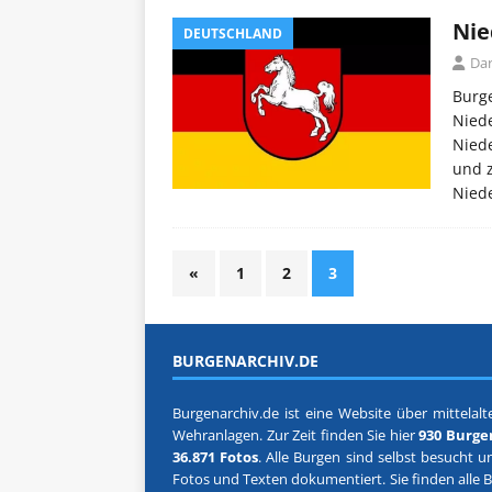
Nie
DEUTSCHLAND
Dar
Burge
Niede
Nied
und z
Nied
«
1
2
3
BURGENARCHIV.DE
Burgenarchiv.de ist eine Website über mittelalte
Wehranlagen. Zur Zeit finden Sie hier
930 Burge
36.871 Fotos
. Alle Burgen sind selbst besucht u
Fotos und Texten dokumentiert. Sie finden alle 