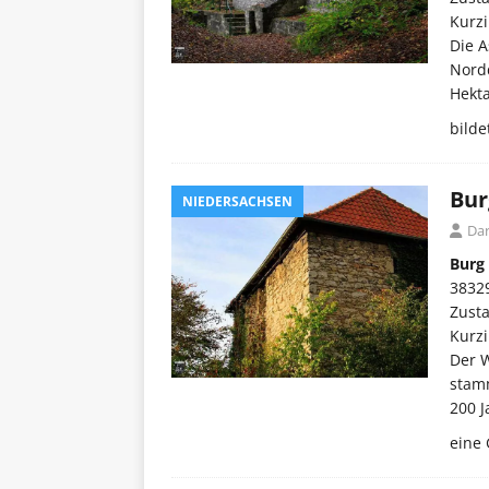
Kurzi
Die A
Nord
Hekta
bilde
Bur
NIEDERSACHSEN
Dar
Burg
3832
Zust
Kurzi
Der 
stam
200 J
eine