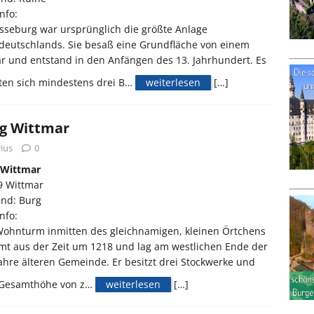
nfo:
sseburg war ursprünglich die größte Anlage
deutschlands. Sie besaß eine Grundfläche von einem
r und entstand in den Anfängen des 13. Jahrhundert. Es
ten sich mindestens drei B…
weiterlesen
[…]
g Wittmar
ius
0
 Wittmar
9 Wittmar
and: Burg
nfo:
Wohnturm inmitten des gleichnamigen, kleinen Örtchens
mt aus der Zeit um 1218 und lag am westlichen Ende der
ahre älteren Gemeinde. Er besitzt drei Stockwerke und
 Gesamthöhe von z…
weiterlesen
[…]