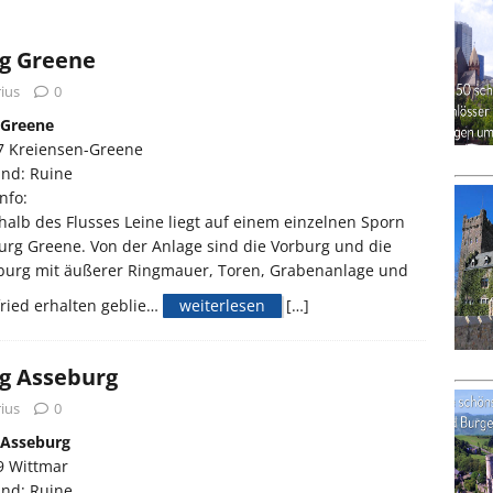
g Greene
ius
0
 Greene
7 Kreiensen-Greene
and: Ruine
nfo:
alb des Flusses Leine liegt auf einem einzelnen Sporn
urg Greene. Von der Anlage sind die Vorburg und die
burg mit äußerer Ringmauer, Toren, Grabenanlage und
ried erhalten geblie…
weiterlesen
[…]
g Asseburg
ius
0
 Asseburg
9 Wittmar
and: Ruine