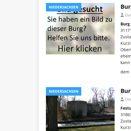
Bur
NIEDERSACHSEN
Dar
Burg
3117
Zust
Kurzi
Oberh
ehema
kann 
dem 
Bur
NIEDERSACHSEN
Dar
Fest
3186
Zust
Kurzi