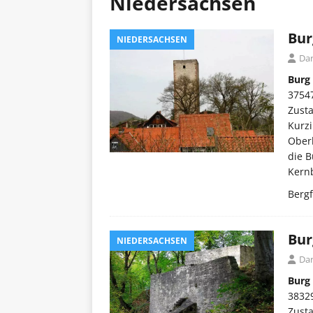
Niedersachsen
Bur
NIEDERSACHSEN
Dar
Burg
3754
Zust
Kurzi
Oberh
die B
Kern
Bergf
Bur
NIEDERSACHSEN
Dar
Burg
3832
Zust