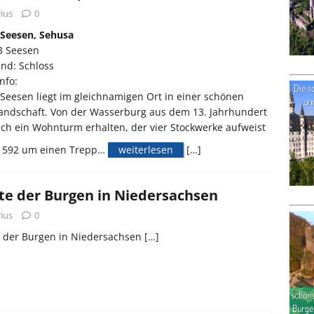
ius
0
 Seesen, Sehusa
3 Seesen
nd: Schloss
nfo:
Seesen liegt im gleichnamigen Ort in einer schönen
andschaft. Von der Wasserburg aus dem 13. Jahrhundert
ich ein Wohnturm erhalten, der vier Stockwerke aufweist
1592 um einen Trepp…
weiterlesen
[…]
te der Burgen in Niedersachsen
ius
0
e der Burgen in Niedersachsen
[…]