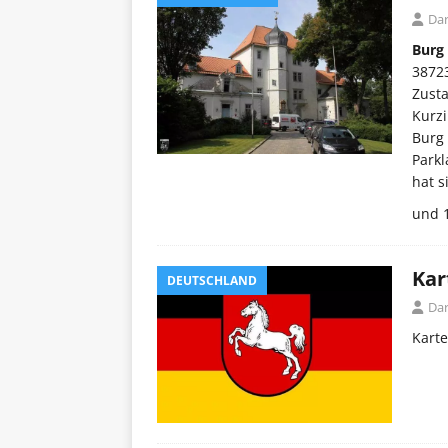
Dar
Burg
3872
Zusta
Kurzi
Burg 
Parkl
hat s
und 
Kar
DEUTSCHLAND
Dar
Kart