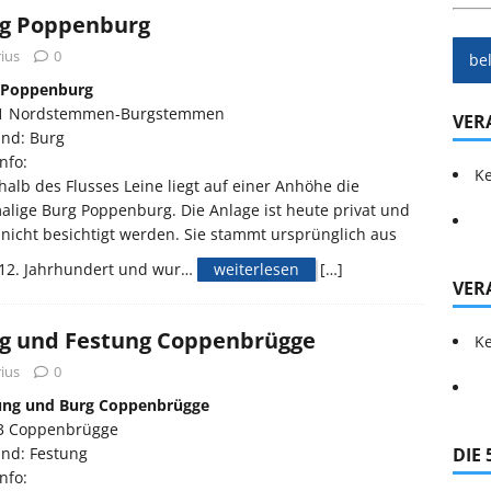
g Poppenburg
ius
0
be
 Poppenburg
1 Nordstemmen-Burgstemmen
VER
and: Burg
nfo:
Ke
alb des Flusses Leine liegt auf einer Anhöhe die
lige Burg Poppenburg. Die Anlage ist heute privat und
nicht besichtigt werden. Sie stammt ursprünglich aus
12. Jahrhundert und wur…
weiterlesen
[…]
VER
g und Festung Coppenbrügge
Ke
ius
0
ung und Burg Coppenbrügge
3 Coppenbrügge
and: Festung
DIE
nfo: