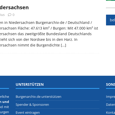
dersachsen
ius
0
be
n in Niedersachsen Burgenarchiv-de / Deutschland /
rsachsen Fläche: 47.613 km² / Burgen: Mit 47.000 km² ist
ersachsen das zweitgrößte Bundesland Deutschlands
ieht sich von der Nordsee bis in den Harz. In
ersachsen nimmt die Burgendichte
[…]
UNTERSTÜTZEN
SONS
rliche
Burgenarchiv.de unterstützen
Impr
n und
Spender & Sponsoren
Daten
nd mit
Burgen
Event eintragen
Konta