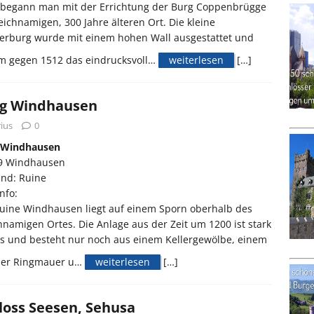
 begann man mit der Errichtung der Burg Coppenbrügge
eichnamigen, 300 Jahre älteren Ort. Die kleine
erburg wurde mit einem hohen Wall ausgestattet und
m gegen 1512 das eindrucksvoll…
weiterlesen
[…]
g Windhausen
ius
0
 Windhausen
9 Windhausen
and: Ruine
nfo:
uine Windhausen liegt auf einem Sporn oberhalb des
hnamigen Ortes. Die Anlage aus der Zeit um 1200 ist stark
s und besteht nur noch aus einem Kellergewölbe, einem
 der Ringmauer u…
weiterlesen
[…]
loss Seesen, Sehusa