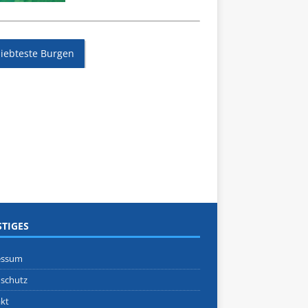
liebteste Burgen
TIGES
essum
schutz
kt