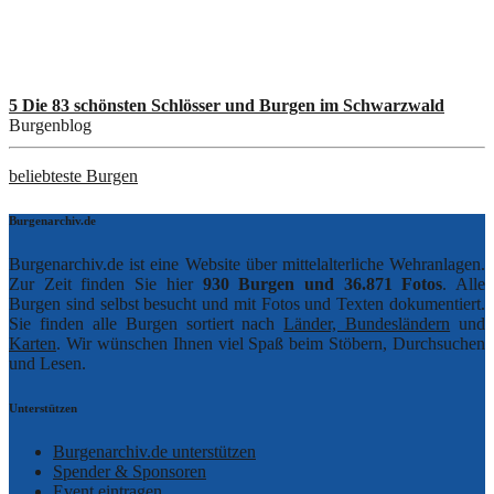
5 Die 83 schönsten Schlösser und Burgen im Schwarzwald
Burgenblog
beliebteste Burgen
Burgenarchiv.de
Burgenarchiv.de ist eine Website über mittelalterliche Wehranlagen.
Zur Zeit finden Sie hier
930 Burgen und 36.871 Fotos
. Alle
Burgen sind selbst besucht und mit Fotos und Texten dokumentiert.
Sie finden alle Burgen sortiert nach
Länder, Bundesländern
und
Karten
. Wir wünschen Ihnen viel Spaß beim Stöbern, Durchsuchen
und Lesen.
Unterstützen
Burgenarchiv.de unterstützen
Spender & Sponsoren
Event eintragen