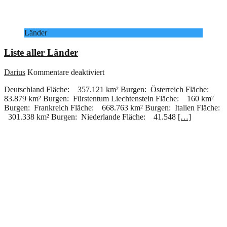
Länder
Liste aller Länder
für
Darius
Kommentare deaktiviert
Liste
Deutschland Fläche: 357.121 km² Burgen: Österreich Fläche:
aller
83.879 km² Burgen: Fürstentum Liechtenstein Fläche: 160 km²
Länder
Burgen: Frankreich Fläche: 668.763 km² Burgen: Italien Fläche:
301.338 km² Burgen: Niederlande Fläche: 41.548
[…]