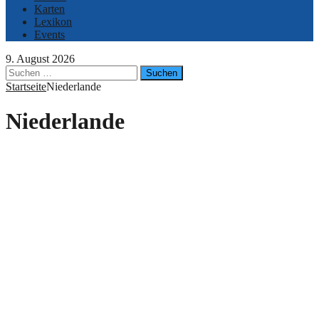
Karten
Lexikon
Events
9. August 2026
Suchen
nach:
Startseite
Niederlande
Niederlande