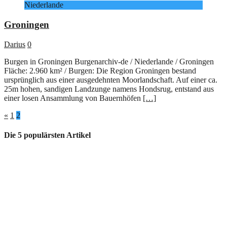
Niederlande
Groningen
Darius
0
Burgen in Groningen Burgenarchiv-de / Niederlande / Groningen
Fläche: 2.960 km² / Burgen: Die Region Groningen bestand
ursprünglich aus einer ausgedehnten Moorlandschaft. Auf einer ca.
25m hohen, sandigen Landzunge namens Hondsrug, entstand aus
einer losen Ansammlung von Bauernhöfen
[…]
Seitennummerierung
«
1
2
der
Die 5 populärsten Artikel
Beiträge