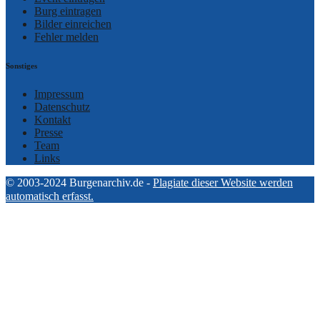
Burg eintragen
Bilder einreichen
Fehler melden
Sonstiges
Impressum
Datenschutz
Kontakt
Presse
Team
Links
© 2003-2024 Burgenarchiv.de -
Plagiate dieser Website werden
automatisch erfasst.