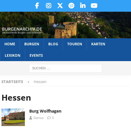
HOME
BURGEN
BLOG
TOUREN
KARTEN
LEXIKON
EVENTS
STARTSEITE
Hessen
Hessen
Burg Wolfhagen
Darius
0