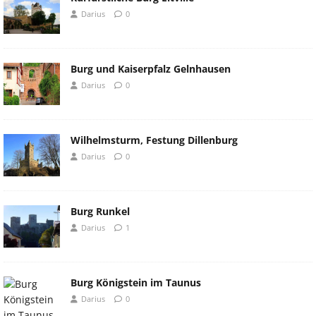
Darius
0
Burg und Kaiserpfalz Gelnhausen
Darius
0
Wilhelmsturm, Festung Dillenburg
Darius
0
Burg Runkel
Darius
1
Burg Königstein im Taunus
Darius
0