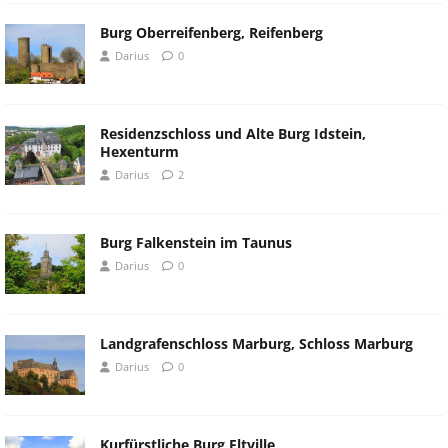
Burg Oberreifenberg, Reifenberg
Darius
0
Residenzschloss und Alte Burg Idstein,
Hexenturm
Darius
2
Burg Falkenstein im Taunus
Darius
0
Landgrafenschloss Marburg, Schloss Marburg
Darius
0
Kurfürstliche Burg Eltville