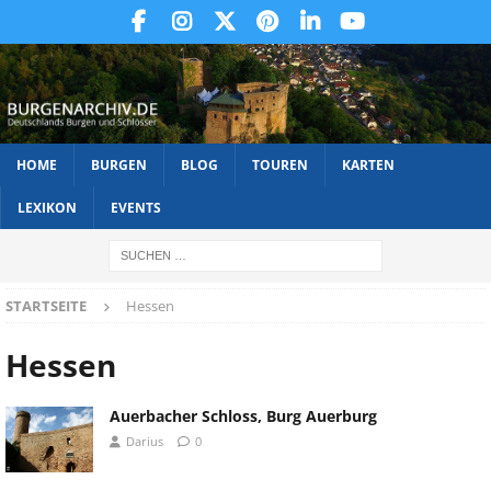
HOME
BURGEN
BLOG
TOUREN
KARTEN
LEXIKON
EVENTS
STARTSEITE
Hessen
Hessen
Auerbacher Schloss, Burg Auerburg
Darius
0