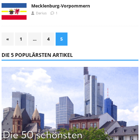
Mecklenburg-Vorpommern
Darius
1
«
1
…
4
5
DIE 5 POPULÄRSTEN ARTIKEL