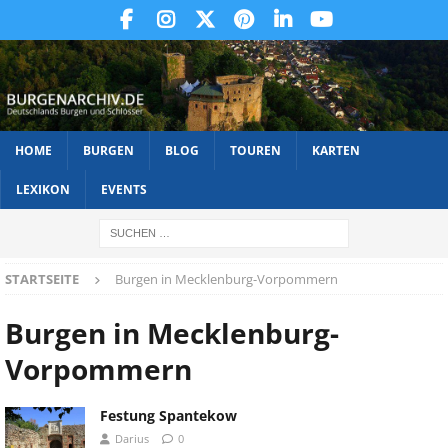
HOME
BURGEN
BLOG
TOUREN
KARTEN
LEXIKON
EVENTS
STARTSEITE
Burgen in Mecklenburg-Vorpommern
Burgen in Mecklenburg-
Vorpommern
Festung Spantekow
Darius
0