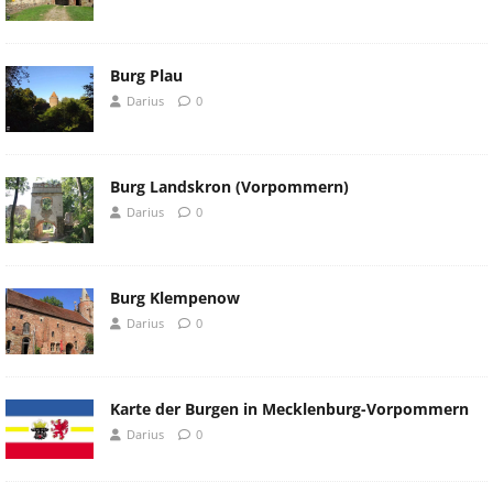
Burg Plau
Darius
0
Burg Landskron (Vorpommern)
Darius
0
Burg Klempenow
Darius
0
Karte der Burgen in Mecklenburg-Vorpommern
Darius
0