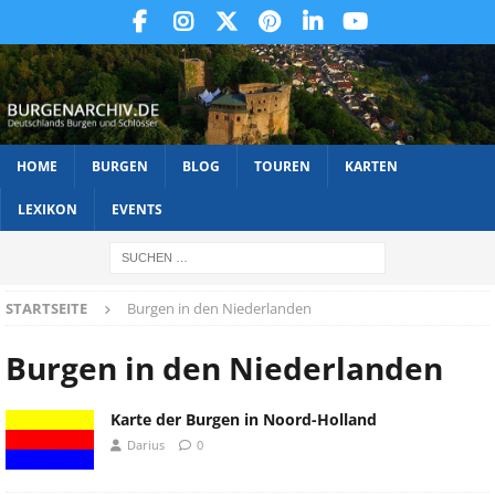
HOME
BURGEN
BLOG
TOUREN
KARTEN
LEXIKON
EVENTS
STARTSEITE
Burgen in den Niederlanden
Burgen in den Niederlanden
Karte der Burgen in Noord-Holland
Darius
0