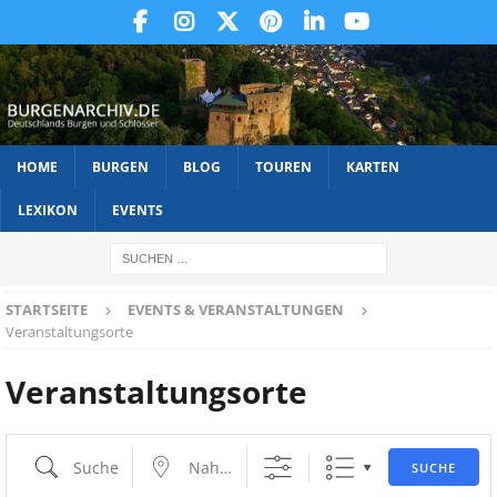
HOME
BURGEN
BLOG
TOUREN
KARTEN
LEXIKON
EVENTS
STARTSEITE
EVENTS & VERANSTALTUNGEN
Veranstaltungsorte
Veranstaltungsorte
SUCHE