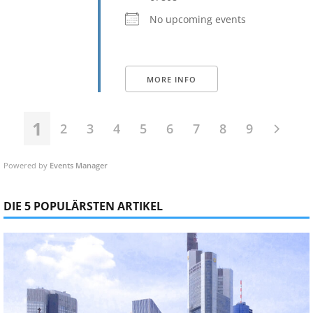
No upcoming events
MORE INFO
1
2
3
4
5
6
7
8
9
Powered by
Events Manager
DIE 5 POPULÄRSTEN ARTIKEL