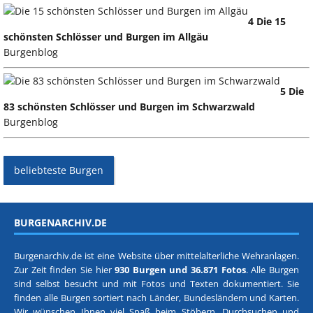
4 Die 15
schönsten Schlösser und Burgen im Allgäu
Burgenblog
5 Die
83 schönsten Schlösser und Burgen im Schwarzwald
Burgenblog
beliebteste Burgen
BURGENARCHIV.DE
Burgenarchiv.de ist eine Website über mittelalterliche Wehranlagen.
Zur Zeit finden Sie hier
930 Burgen und 36.871 Fotos
. Alle Burgen
sind selbst besucht und mit Fotos und Texten dokumentiert. Sie
finden alle Burgen sortiert nach
Länder, Bundesländern
und
Karten
.
Wir wünschen Ihnen viel Spaß beim Stöbern, Durchsuchen und