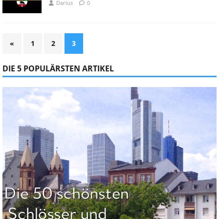
Darius
0
«
1
2
3
DIE 5 POPULÄRSTEN ARTIKEL