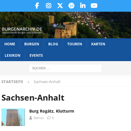
HOME
BURGEN
BLOG
TOUREN
KARTEN
LEXIKON
EVENTS
STARTSEITE
Sachsen-Anhalt
Sachsen-Anhalt
Burg Rogätz, Klutturm
Darius
0