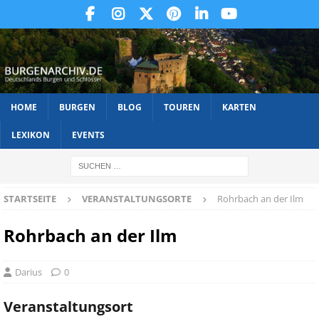
HOME
BURGEN
BLOG
TOUREN
KARTEN
LEXIKON
EVENTS
STARTSEITE
VERANSTALTUNGSORTE
Rohrbach an der Ilm
Rohrbach an der Ilm
Darius
0
Veranstaltungsort