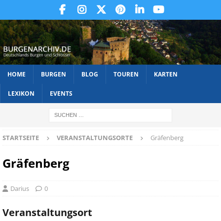
HOME
BURGEN
BLOG
TOUREN
KARTEN
LEXIKON
EVENTS
STARTSEITE
VERANSTALTUNGSORTE
Gräfenberg
Gräfenberg
Darius
0
Veranstaltungsort