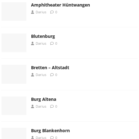
Amphitheater Hüntwangen
Darius
0
Blutenburg
Darius
0
Bretten – Altstadt
Darius
0
Burg Altena
Darius
0
Burg Blankenhorn
Darius
0