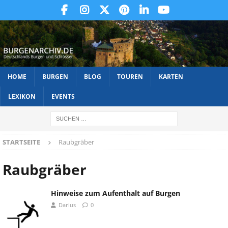
HOME
BURGEN
BLOG
TOUREN
KARTEN
LEXIKON
EVENTS
STARTSEITE
Raubgräber
Raubgräber
Hinweise zum Aufenthalt auf Burgen
Darius
0