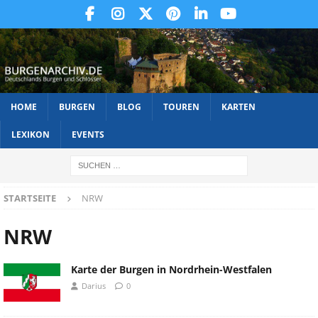
HOME
BURGEN
BLOG
TOUREN
KARTEN
LEXIKON
EVENTS
STARTSEITE
NRW
NRW
Karte der Burgen in Nordrhein-Westfalen
Darius
0