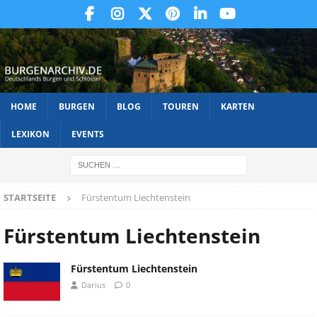
HOME
BURGEN
BLOG
TOUREN
KARTEN
LEXIKON
EVENTS
STARTSEITE
Fürstentum Liechtenstein
Fürstentum Liechtenstein
Fürstentum Liechtenstein
Darius
0