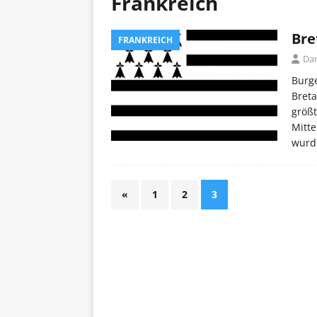
Frankreich
Bre
FRANKREICH
Dar
Burge
Breta
größt
Mitte
wurde
«
1
2
3