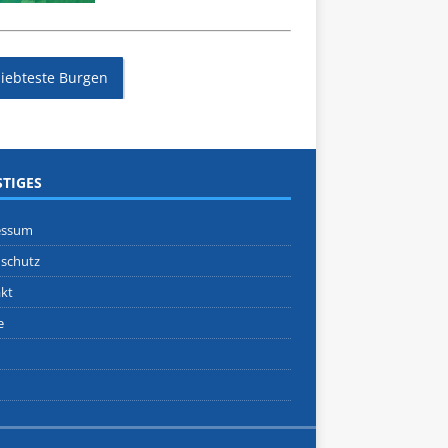
liebteste Burgen
TIGES
essum
schutz
kt
e