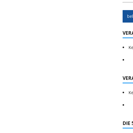
be
VER
Ke
VER
Ke
DIE