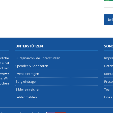
be
UNTERSTÜTZEN
SONS
rliche
Burgenarchiv.de unterstützen
Impr
n und
Spender & Sponsoren
Daten
nd mit
Burgen
Event eintragen
Konta
en
. Wir
Burg eintragen
Press
suchen
Bilder einreichen
Team
Fehler melden
Links