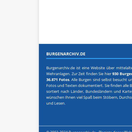
BURGENARCHIV.DE
Burgenarchiv.de ist eine Website über mittelalte
Wehranlagen. Zur Zeit finden Sie hier
930 Burge
36.871 Fotos
. Alle Burgen sind selbst besucht u
Fotos und Texten dokumentiert. Sie finden alle 
sortiert nach
Länder, Bundesländern
und
Kart
wünschen Ihnen viel Spaß beim Stöbern, Durch
und Lesen.