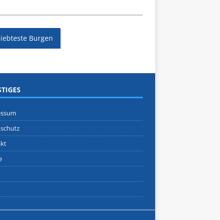
liebteste Burgen
TIGES
essum
schutz
kt
e