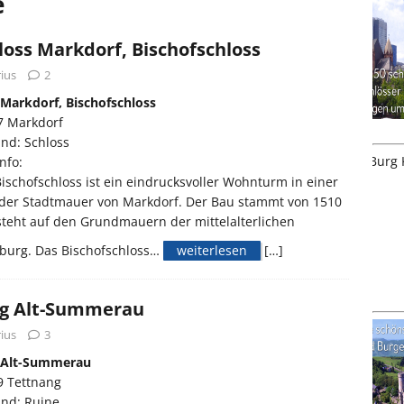
e
loss Markdorf, Bischofschloss
ius
2
 Markdorf, Bischofschloss
7 Markdorf
nd: Schloss
nfo:
ischofschloss ist ein eindrucksvoller Wohnturm in einer
 der Stadtmauer von Markdorf. Der Bau stammt von 1510
teht auf den Grundmauern der mittelalterlichen
tburg. Das Bischofschloss…
weiterlesen
[…]
g Alt-Summerau
ius
3
 Alt-Summerau
9 Tettnang
and: Ruine