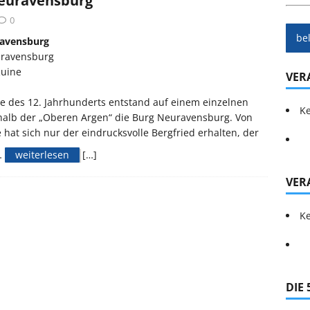
euravensburg
0
be
avensburg
ravensburg
Ruine
VER
te des 12. Jahrhunderts entstand auf einem einzelnen
Ke
halb der „Oberen Argen“ die Burg Neuravensburg. Von
 hat sich nur der eindrucksvolle Bergfried erhalten, der
…
weiterlesen
[…]
VER
Ke
DIE