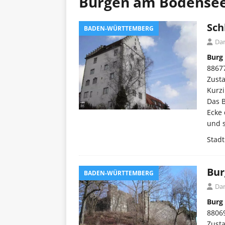
Burgen am Bodense
Sch
BADEN-WÜRTTEMBERG
Dar
Burg
8867
Zusta
Kurzi
Das B
Ecke
und s
Stad
Bur
BADEN-WÜRTTEMBERG
Dar
Burg
8806
Zust