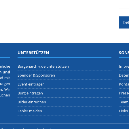
be
UNTERSTÜTZEN
SONS
rliche
Burgenarchiv.de unterstützen
Impr
n und
Spender & Sponsoren
Daten
nd mit
Burgen
Event eintragen
Konta
en
. Wir
Burg eintragen
Press
suchen
Bilder einreichen
Team
Fehler melden
Links