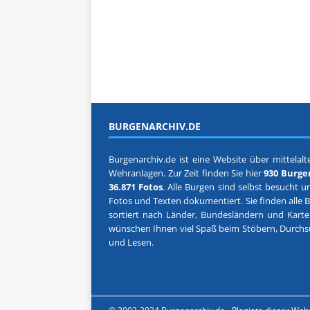
BURGENARCHIV.DE
Burgenarchiv.de ist eine Website über mittelalte
Wehranlagen. Zur Zeit finden Sie hier
930 Burge
36.871 Fotos
. Alle Burgen sind selbst besucht u
Fotos und Texten dokumentiert. Sie finden alle 
sortiert nach
Länder, Bundesländern
und
Kart
wünschen Ihnen viel Spaß beim Stöbern, Durch
und Lesen.