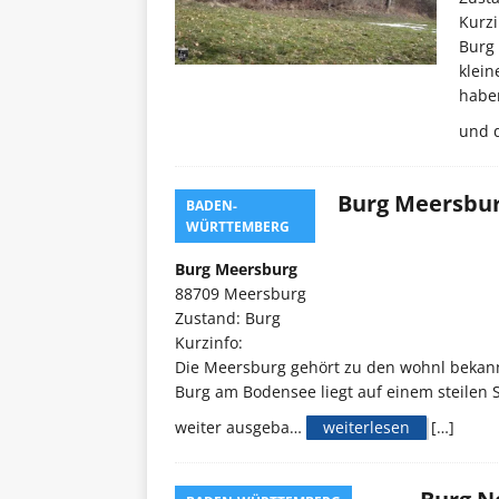
Kurzi
Burg 
klein
habe
und 
Burg Meersbu
BADEN-
WÜRTTEMBERG
Darius
0
Burg Meersburg
88709 Meersburg
Zustand: Burg
Kurzinfo:
Die Meersburg gehört zu den wohnl bekan
Burg am Bodensee liegt auf einem steilen
weiter ausgeba…
weiterlesen
[…]