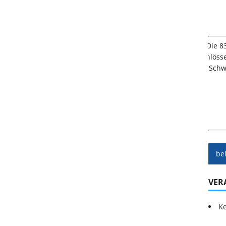
be
VER
Ke