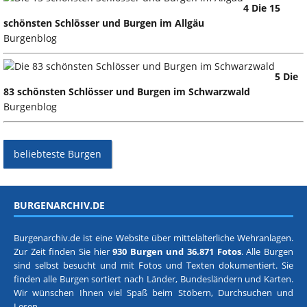
4 Die 15
schönsten Schlösser und Burgen im Allgäu
Burgenblog
5 Die
83 schönsten Schlösser und Burgen im Schwarzwald
Burgenblog
beliebteste Burgen
BURGENARCHIV.DE
Burgenarchiv.de ist eine Website über mittelalterliche Wehranlagen.
Zur Zeit finden Sie hier
930 Burgen und 36.871 Fotos
. Alle Burgen
sind selbst besucht und mit Fotos und Texten dokumentiert. Sie
finden alle Burgen sortiert nach
Länder, Bundesländern
und
Karten
.
Wir wünschen Ihnen viel Spaß beim Stöbern, Durchsuchen und
Lesen.