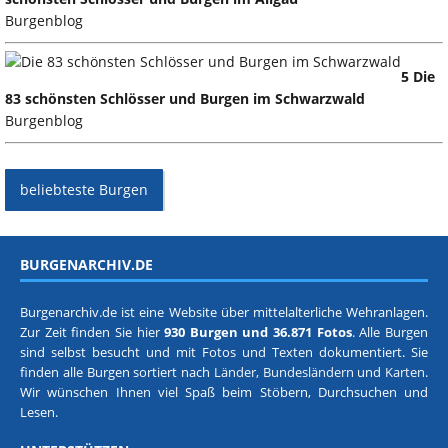
Burgenblog
5 Die
83 schönsten Schlösser und Burgen im Schwarzwald
Burgenblog
beliebteste Burgen
BURGENARCHIV.DE
Burgenarchiv.de ist eine Website über mittelalterliche Wehranlagen.
Zur Zeit finden Sie hier
930 Burgen und 36.871 Fotos
. Alle Burgen
sind selbst besucht und mit Fotos und Texten dokumentiert. Sie
finden alle Burgen sortiert nach
Länder, Bundesländern
und
Karten
.
Wir wünschen Ihnen viel Spaß beim Stöbern, Durchsuchen und
Lesen.