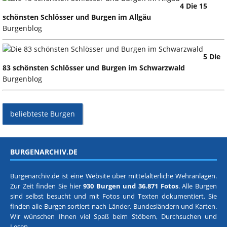
4 Die 15
schönsten Schlösser und Burgen im Allgäu
Burgenblog
5 Die
83 schönsten Schlösser und Burgen im Schwarzwald
Burgenblog
beliebteste Burgen
BURGENARCHIV.DE
Burgenarchiv.de ist eine Website über mittelalterliche Wehranlagen.
Zur Zeit finden Sie hier
930 Burgen und 36.871 Fotos
. Alle Burgen
sind selbst besucht und mit Fotos und Texten dokumentiert. Sie
finden alle Burgen sortiert nach
Länder, Bundesländern
und
Karten
.
Wir wünschen Ihnen viel Spaß beim Stöbern, Durchsuchen und
Lesen.