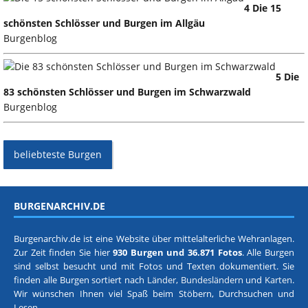
4 Die 15
schönsten Schlösser und Burgen im Allgäu
Burgenblog
5 Die
83 schönsten Schlösser und Burgen im Schwarzwald
Burgenblog
beliebteste Burgen
BURGENARCHIV.DE
Burgenarchiv.de ist eine Website über mittelalterliche Wehranlagen.
Zur Zeit finden Sie hier
930 Burgen und 36.871 Fotos
. Alle Burgen
sind selbst besucht und mit Fotos und Texten dokumentiert. Sie
finden alle Burgen sortiert nach
Länder, Bundesländern
und
Karten
.
Wir wünschen Ihnen viel Spaß beim Stöbern, Durchsuchen und
Lesen.