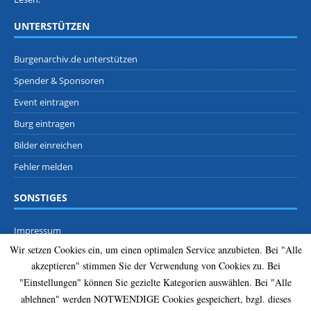
UNTERSTÜTZEN
Burgenarchiv.de unterstützen
Spender & Sponsoren
Event eintragen
Burg eintragen
Bilder einreichen
Fehler melden
SONSTIGES
Impressum
Wir setzen Cookies ein, um einen optimalen Service anzubieten. Bei "Alle
Datenschutz
akzeptieren" stimmen Sie der Verwendung von Cookies zu. Bei
Kontakt
"Einstellungen" können Sie gezielte Kategorien auswählen. Bei "Alle
Presse
ablehnen" werden NOTWENDIGE Cookies gespeichert, bzgl. dieses