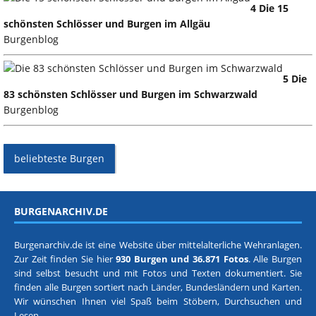
4 Die 15
schönsten Schlösser und Burgen im Allgäu
Burgenblog
5 Die
83 schönsten Schlösser und Burgen im Schwarzwald
Burgenblog
beliebteste Burgen
BURGENARCHIV.DE
Burgenarchiv.de ist eine Website über mittelalterliche Wehranlagen.
Zur Zeit finden Sie hier
930 Burgen und 36.871 Fotos
. Alle Burgen
sind selbst besucht und mit Fotos und Texten dokumentiert. Sie
finden alle Burgen sortiert nach
Länder, Bundesländern
und
Karten
.
Wir wünschen Ihnen viel Spaß beim Stöbern, Durchsuchen und
Lesen.