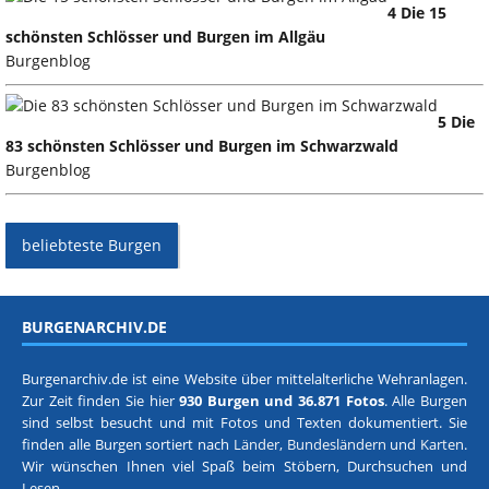
4 Die 15
schönsten Schlösser und Burgen im Allgäu
Burgenblog
5 Die
83 schönsten Schlösser und Burgen im Schwarzwald
Burgenblog
beliebteste Burgen
BURGENARCHIV.DE
Burgenarchiv.de ist eine Website über mittelalterliche Wehranlagen.
Zur Zeit finden Sie hier
930 Burgen und 36.871 Fotos
. Alle Burgen
sind selbst besucht und mit Fotos und Texten dokumentiert. Sie
finden alle Burgen sortiert nach
Länder, Bundesländern
und
Karten
.
Wir wünschen Ihnen viel Spaß beim Stöbern, Durchsuchen und
Lesen.