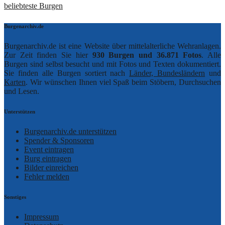
beliebteste Burgen
Burgenarchiv.de
Burgenarchiv.de ist eine Website über mittelalterliche Wehranlagen.
Zur Zeit finden Sie hier
930 Burgen und 36.871 Fotos
. Alle
Burgen sind selbst besucht und mit Fotos und Texten dokumentiert.
Sie finden alle Burgen sortiert nach
Länder, Bundesländern
und
Karten
. Wir wünschen Ihnen viel Spaß beim Stöbern, Durchsuchen
und Lesen.
Unterstützen
Burgenarchiv.de unterstützen
Spender & Sponsoren
Event eintragen
Burg eintragen
Bilder einreichen
Fehler melden
Sonstiges
Impressum