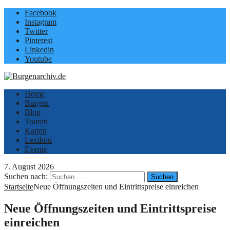
Facebook
Instagram
Twitter
Pinterest
Linkedin
Youtube
Home
Burgen
Blog
Touren
Karten
Lexikon
Events
7. August 2026
Suchen nach:
Startseite
Neue Öffnungszeiten und Eintrittspreise einreichen
Neue Öffnungszeiten und Eintrittspreise
einreichen