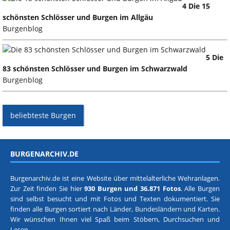
4 Die 15
schönsten Schlösser und Burgen im Allgäu
Burgenblog
5 Die
83 schönsten Schlösser und Burgen im Schwarzwald
Burgenblog
beliebteste Burgen
BURGENARCHIV.DE
Burgenarchiv.de ist eine Website über mittelalterliche Wehranlagen.
Zur Zeit finden Sie hier
930 Burgen und 36.871 Fotos
. Alle Burgen
sind selbst besucht und mit Fotos und Texten dokumentiert. Sie
finden alle Burgen sortiert nach
Länder, Bundesländern
und
Karten
.
Wir wünschen Ihnen viel Spaß beim Stöbern, Durchsuchen und
Lesen.