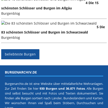
4 Die 15
schönsten Schlösser und Burgen im Allgäu
Burgenblog
5 Die
83 schönsten Schlösser und Burgen im Schwarzwald
Burgenblog
beliebteste Burgen
BURGENARCHIV.DE
Burgenarchiv.de ist eine Website über mittelalterliche Wehranlagen.
Zur Zeit finden Sie hier
930 Burgen und 36.871 Fotos
. Alle Burgen
sind selbst besucht und mit Fotos und Texten dokumentiert. Sie
finden alle Burgen sortiert nach
Länder, Bundesländern
und
Karten
.
Wir wünschen Ihnen viel Spaß beim Stöbern, Durchsuchen und
Lesen.