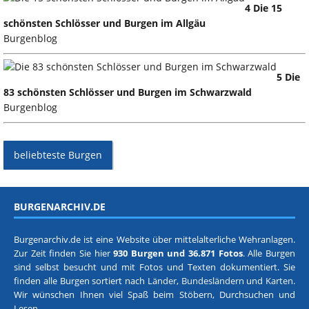
4 Die 15
schönsten Schlösser und Burgen im Allgäu
Burgenblog
5 Die
83 schönsten Schlösser und Burgen im Schwarzwald
Burgenblog
beliebteste Burgen
BURGENARCHIV.DE
Burgenarchiv.de ist eine Website über mittelalterliche Wehranlagen.
Zur Zeit finden Sie hier
930 Burgen und 36.871 Fotos
. Alle Burgen
sind selbst besucht und mit Fotos und Texten dokumentiert. Sie
finden alle Burgen sortiert nach
Länder, Bundesländern
und
Karten
.
Wir wünschen Ihnen viel Spaß beim Stöbern, Durchsuchen und
Lesen.