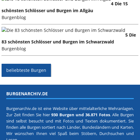
4 Die 15
schönsten Schlösser und Burgen im Allgäu
Burgenblog
5 Die
83 schönsten Schlösser und Burgen im Schwarzwald
Burgenblog
beliebteste Burgen
BURGENARCHIV.DE
Burgenarchiv.de ist eine Website über mittelalterliche Wehranlagen.
Zur Zeit finden Sie hier
930 Burgen und 36.871 Fotos
. Alle Burgen
sind selbst besucht und mit Fotos und Texten dokumentiert. Sie
finden alle Burgen sortiert nach
Länder, Bundesländern
und
Karten
.
Wir wünschen Ihnen viel Spaß beim Stöbern, Durchsuchen und
Lesen.