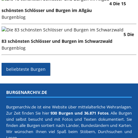
4 Die 15
schönsten Schlösser und Burgen im Allgäu
Burgenblog
5 Die
83 schönsten Schlösser und Burgen im Schwarzwald
Burgenblog
beliebteste Burgen
BURGENARCHIV.DE
Burgenarchiv.de ist eine Website über mittelalterliche Wehranlagen.
Zur Zeit finden Sie hier
930 Burgen und 36.871 Fotos
. Alle Burgen
sind selbst besucht und mit Fotos und Texten dokumentiert. Sie
finden alle Burgen sortiert nach
Länder, Bundesländern
und
Karten
.
Wir wünschen Ihnen viel Spaß beim Stöbern, Durchsuchen und
Lesen.