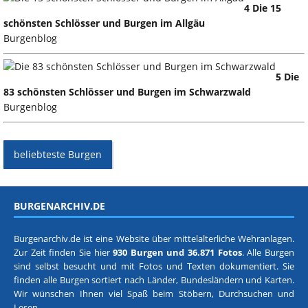
4 Die 15
schönsten Schlösser und Burgen im Allgäu
Burgenblog
5 Die
83 schönsten Schlösser und Burgen im Schwarzwald
Burgenblog
beliebteste Burgen
BURGENARCHIV.DE
Burgenarchiv.de ist eine Website über mittelalterliche Wehranlagen.
Zur Zeit finden Sie hier
930 Burgen und 36.871 Fotos
. Alle Burgen
sind selbst besucht und mit Fotos und Texten dokumentiert. Sie
finden alle Burgen sortiert nach
Länder, Bundesländern
und
Karten
.
Wir wünschen Ihnen viel Spaß beim Stöbern, Durchsuchen und
Lesen.