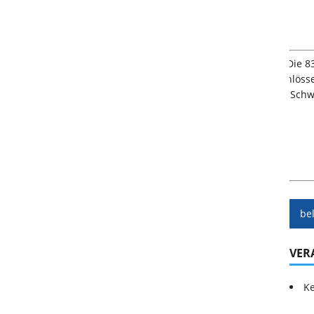
be
VER
Ke