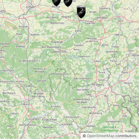
©
OpenStreetMap
contributors.