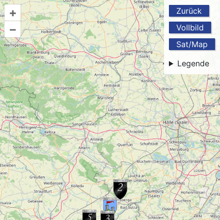
+
Zurück
–
Vollbild
Sat/Map
Legende