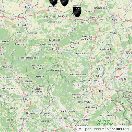
©
OpenStreetMap
contributors.