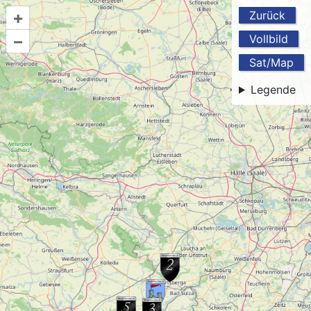
+
Zurück
–
Vollbild
Sat/Map
Legende