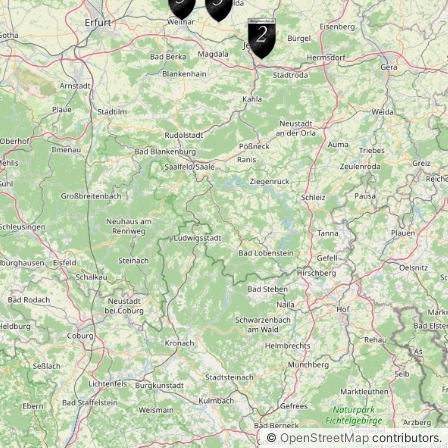
©
OpenStreetMap
contributors.