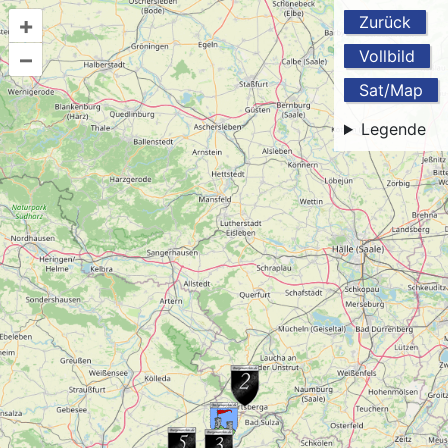
+
Zurück
–
Vollbild
Sat/Map
Legende