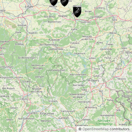
©
OpenStreetMap
contributors.