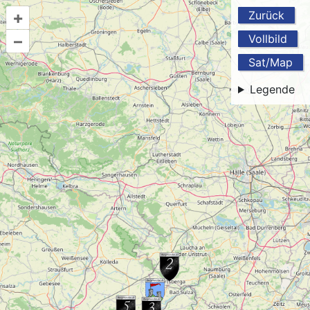
+
Zurück
–
Vollbild
Sat/Map
Legende