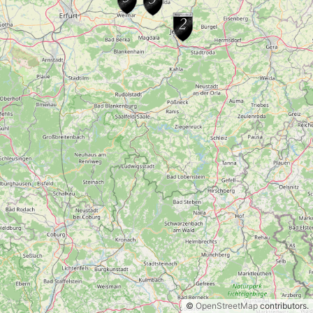
©
OpenStreetMap
contributors.