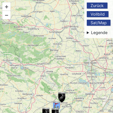
+
Zurück
–
Vollbild
Sat/Map
Legende