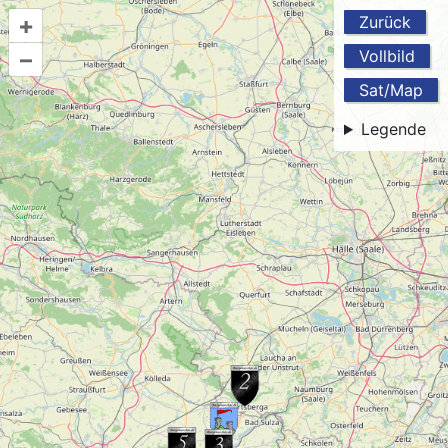
+
Zurück
–
Vollbild
Sat/Map
Legende