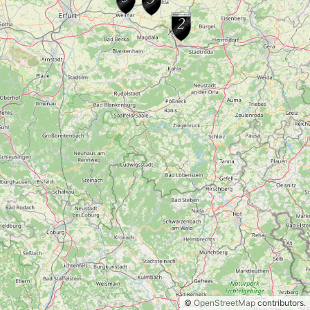
©
OpenStreetMap
contributors.