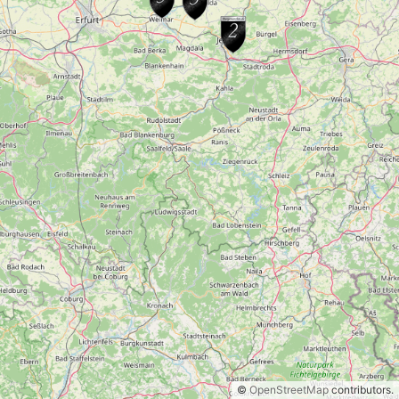
©
OpenStreetMap
contributors.