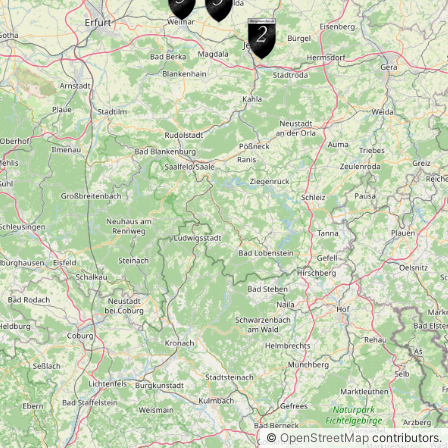
©
OpenStreetMap
contributors.