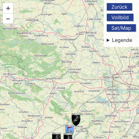
+
Zurück
–
Vollbild
Sat/Map
Legende