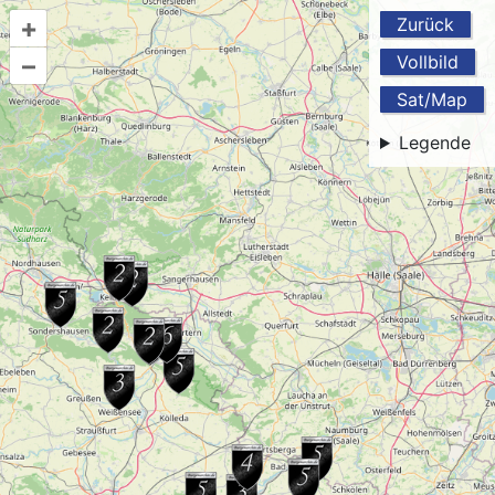
+
Zurück
–
Vollbild
Sat/Map
Legende