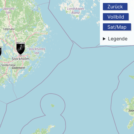
Zurück
Vollbild
Sat/Map
Legende