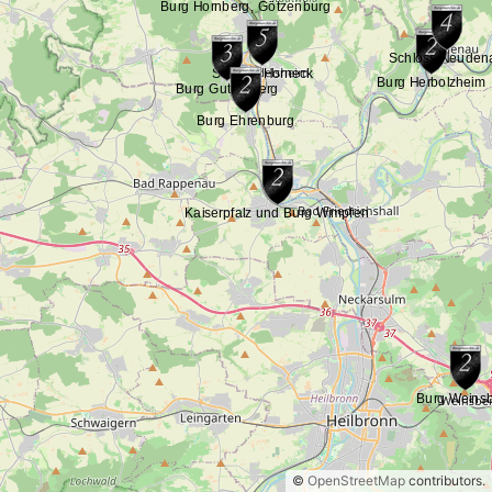
©
OpenStreetMap
contributors.