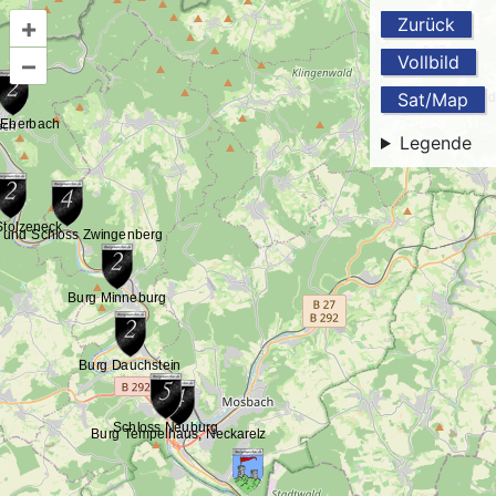
+
Zurück
–
Vollbild
Sat/Map
Legende