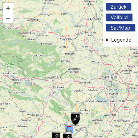
+
Zurück
–
Vollbild
Sat/Map
Legende