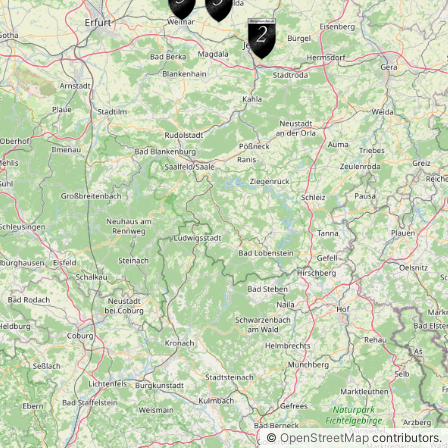
©
OpenStreetMap
contributors.