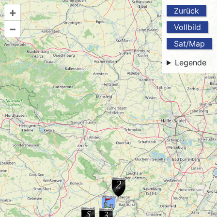
+
Zurück
–
Vollbild
Sat/Map
Legende