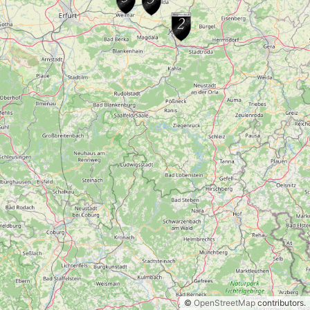
©
OpenStreetMap
contributors.