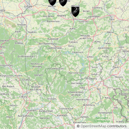
©
OpenStreetMap
contributors.