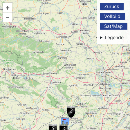
+
Zurück
–
Vollbild
Sat/Map
Legende