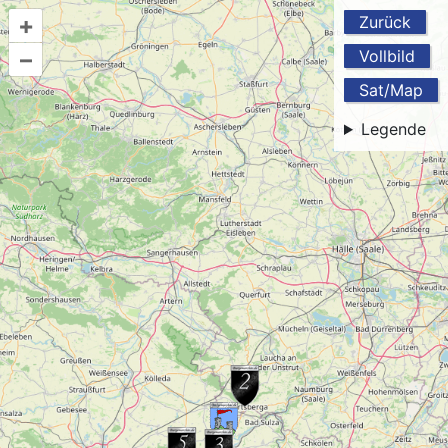
+
Zurück
–
Vollbild
Sat/Map
Legende