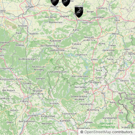
©
OpenStreetMap
contributors.